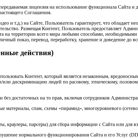
епередаваемая лицензия на использование функционала Сайта и 
 настоящего Соглашения.
део и т.д.) на Сайте, Пользователь гарантирует, что обладает 
дательство. Размещая Контент, Пользователь предоставляет Адм
та на территории всего мира любыми способами, необходимыми 
ичный показ, перевод, переработку, хранение и доведение до вс
енные действия)
спользовать Контент, который является незаконным, вредоносн
или дискриминацию людей по расовому, этническому, половому
и без достаточных на то прав, включая сотрудников Администра
е материалы, спам, схемы «пирамид», многоуровневого (сетевог
, краулеры, парсеры) для сбора информации с Сайта или для вз
шение нормального функционирования Сайта и его Услуг (DDoS-