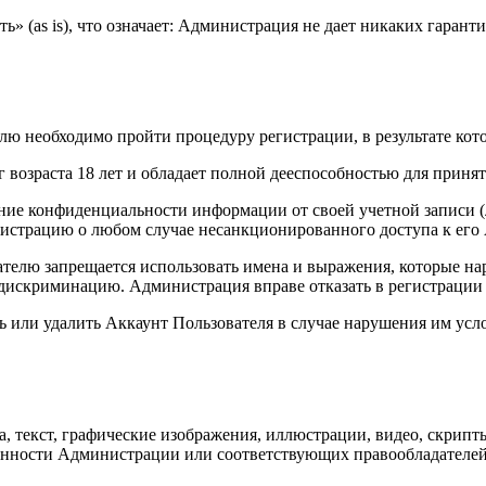
ь» (as is), что означает: Администрация не дает никаких гарант
лю необходимо пройти процедуру регистрации, в результате кот
иг возраста 18 лет и обладает полной дееспособностью для прин
ение конфиденциальности информации от своей учетной записи (л
истрацию о любом случае несанкционированного доступа к его 
телю запрещается использовать имена и выражения, которые на
искриминацию. Администрация вправе отказать в регистрации 
 или удалить Аккаунт Пользователя в случае нарушения им усл
, текст, графические изображения, иллюстрации, видео, скрипт
венности Администрации или соответствующих правообладателей