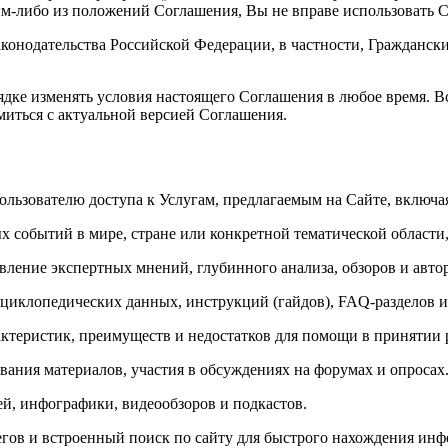
им-либо из положений Соглашения, Вы не вправе использовать Са
конодательства Российской Федерации, в частности, Гражданс
ядке изменять условия настоящего Соглашения в любое время. В
омиться с актуальной версией Соглашения.
льзователю доступа к Услугам, предлагаемым на Сайте, включа
обытий в мире, стране или конкретной тематической области, 
ление экспертных мнений, глубинного анализа, обзоров и авто
клопедических данных, инструкций (гайдов), FAQ-разделов и 
актеристик, преимуществ и недостатков для помощи в принятии
ния материалов, участия в обсуждениях на форумах и опросах
, инфографики, видеообзоров и подкастов.
гов и встроенный поиск по сайту для быстрого нахождения ин